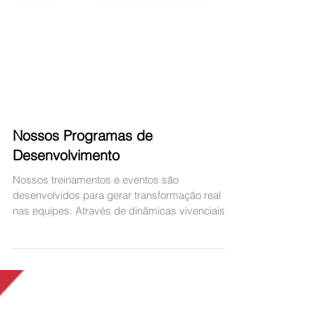
Nossos Programas de
Desenvolvimento
Nossos treinamentos e eventos são
desenvolvidos para gerar transformação real
nas equipes. Através de dinâmicas vivenciais
— como a DVAL — promovemos planejamento
mais assertivo, tomada de decisão mais ágil e
maior integração entre os participantes. Cada
atividade é pensada para fortalecer o
relacionamento, estimular o trabalho em equipe