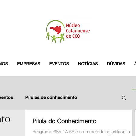
MOS
EMPRESAS
EVENTOS
NOTÍCIAS
DÚVIDAS
ventos
Pílulas de conhecimento
Pilula do Conhecimento
ntos de gestores nucleados
Blitz do GES
Programa 6S’s 1A 5S é uma metodologia/filosofia