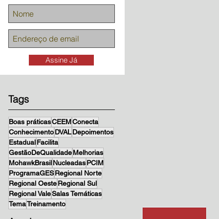
da
Assine Já
Tags
Boas práticas
CEEM
Conecta
Conhecimento
DVAL
Depoimentos
Estadual
Facilita
GestãoDeQualidade
Melhorias
MohawkBrasil
Nucleadas
PCIM
ProgramaGES
Regional Norte
Regional Oeste
Regional Sul
Regional Vale
Salas Temáticas
Tema
Treinamento