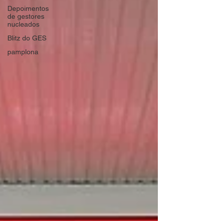
Depoimentos
de gestores
nucleados
Blitz do GES
pamplona