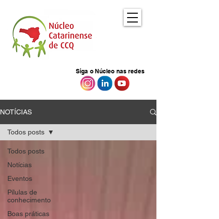
Siga o Núcleo nas redes
NOTÍCIAS
Todos posts
Todos posts
Notícias
Eventos
Pílulas de
conhecimento
Boas práticas