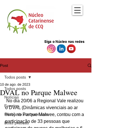
Siga o Núcleo nas redes
Post
Todos posts
10 de ago. de 2023
Todos posts
DVAL no Parque Malwee
Notícias
 No dia 20/06 a Regional Vale realizou 
Eventos
o DVAL (Dinâmicas vivenciais ao ar 
Pílulas de conhecimento
livre) no Parque Malwee, contou com a 
participação de 33 pessoas que 
Boas práticas