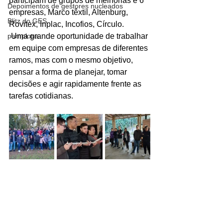
participam de grupos de melhorias e 6 
Depoimentos de gestores nucleados
empresas, Marco têxtil, Altenburg, 
Blitz do GES
Rovitex, Inplac, Incofios, Círculo.
pamplona
 Uma grande oportunidade de trabalhar 
em equipe com empresas de diferentes 
ramos, mas com o mesmo objetivo, 
pensar a forma de planejar, tomar 
decisões e agir rapidamente frente as 
tarefas cotidianas.