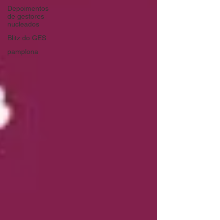
Depoimentos
de gestores
nucleados
Blitz do GES
pamplona