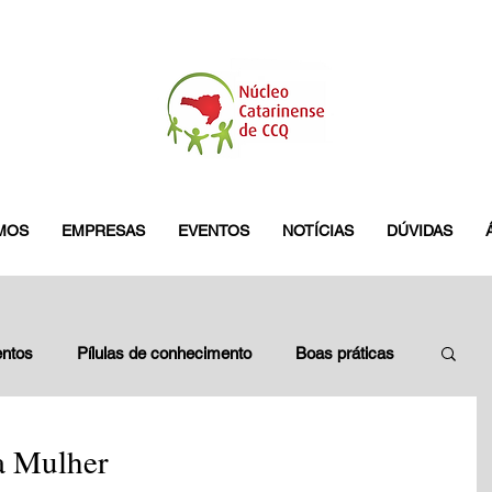
MOS
EMPRESAS
EVENTOS
NOTÍCIAS
DÚVIDAS
ntos
Pílulas de conhecimento
Boas práticas
leados
Blitz do GES
pamplona
a Mulher