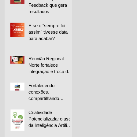
Feedback que gera
resultados
E se o "sempre foi
assim" tivesse data
para acabar?
Reunião Regional
Norte fortalece
integração e troca de
experiências entre
empresas
Fortalecendo
conexões,
compartilhando
conhecimento e
impulsionando a
Criatividade
melhoria contínua
Potencializada: o uso
da Inteligência Artificial
na geração de ideias