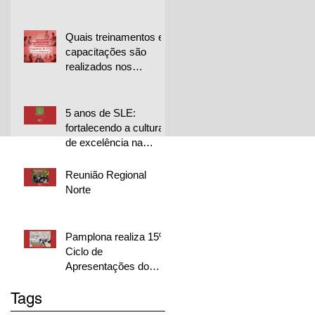
para projetos de
melhoria
Quais treinamentos e
capacitações são
realizados nos
programas de CCQ
da sua empresa?
5 anos de SLE:
fortalecendo a cultura
de excelência na
Librelato 🚀
Reunião Regional
Norte
Pamplona realiza 15º
Ciclo de
Apresentações do
CQP em duas
Tags
unidades e destaca
excelência dos