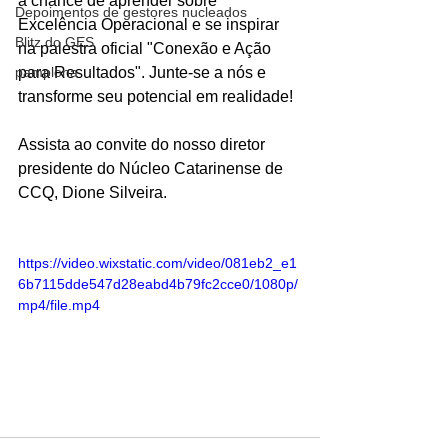
a chance de aprender sobre 
Depoimentos de gestores nucleados
Excelência Operacional e se inspirar 
Blitz do GES
na palestra oficial "Conexão e Ação 
pamplona
para Resultados". Junte-se a nós e 
transforme seu potencial em realidade!
Assista ao convite do nosso diretor 
presidente do Núcleo Catarinense de 
CCQ, Dione Silveira.
https://video.wixstatic.com/video/081eb2_e1
6b7115dde547d28eabd4b79fc2cce0/1080p/
mp4/file.mp4