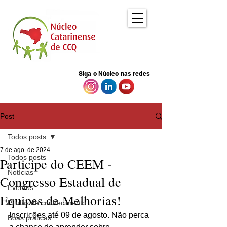
Siga o Núcleo nas redes
Post
Todos posts
7 de ago. de 2024
Todos posts
Participe do CEEM -
Notícias
Congresso Estadual de
Eventos
Equipes de Melhorias!
Pílulas de conhecimento
Inscrições até 09 de agosto. Não perca 
Boas práticas