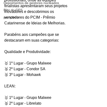
profissionais, onde as equipes 
Depoimentos de gestores nucleados
finalistas apresentaram seus projetos 
Blitz do GES
inovadores e descobrimos os 
pamplona
vencedores do PCIM - Prêmio 
Catarinense de Ideias de Melhorias.
Parabéns aos campeões que se 
destacaram em suas categorias:
Qualidade e Produtividade:
🥇 1º Lugar - Grupo Malwee
🥈 2º Lugar - Condor SA
🥉 3º Lugar - Mohawk
LEAN:
🥇 1º Lugar - Grupo Malwee
🥈 2º Lugar - Librelato