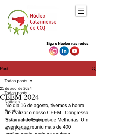
Siga o Núcleo nas redes
Post
Todos posts
21 de ago. de 2024
Todos posts
CEEM 2024
Notícias
No dia 16 de agosto, tivemos a honra 
Eventos
de realizar o nosso CEEM - Congresso 
Pílulas de conhecimento
Estadual de Equipes de Melhorias. Um 
evento que reuniu mais de 400 
Boas práticas