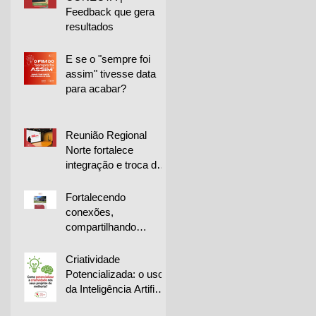
Feedback que gera
resultados
E se o "sempre foi
assim" tivesse data
para acabar?
Reunião Regional
Norte fortalece
integração e troca de
experiências entre
empresas
Fortalecendo
conexões,
compartilhando
conhecimento e
impulsionando a
Criatividade
melhoria contínua
Potencializada: o uso
da Inteligência Artificial
na geração de ideias