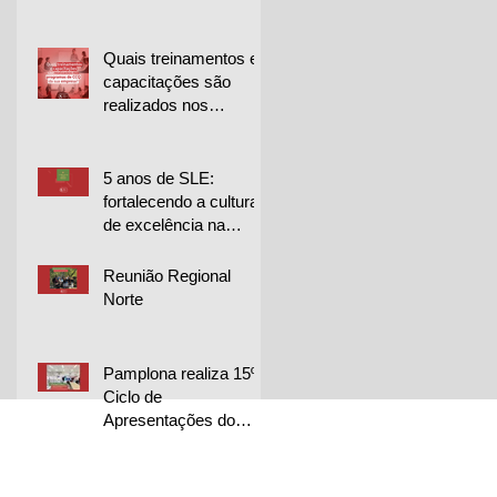
para projetos de
melhoria
Quais treinamentos e
capacitações são
realizados nos
programas de CCQ
da sua empresa?
5 anos de SLE:
fortalecendo a cultura
de excelência na
Librelato 🚀
Reunião Regional
Norte
Pamplona realiza 15º
Ciclo de
Apresentações do
CQP em duas
unidades e destaca
excelência dos