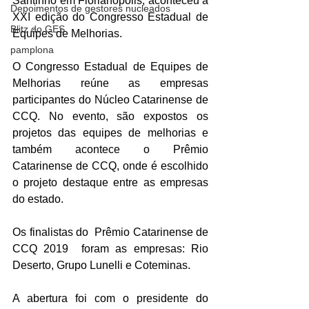
Santinho em Florianópolis, aconteceu a 
Depoimentos de gestores nucleados
XXI edição do Congresso Estadual de 
Blitz do GES
Equipes de Melhorias.
pamplona
O Congresso Estadual de Equipes de 
Melhorias reúne as empresas 
participantes do Núcleo Catarinense de 
CCQ. No evento, são expostos os 
projetos das equipes de melhorias e 
também acontece o Prêmio 
Catarinense de CCQ, onde é escolhido 
o projeto destaque entre as empresas 
do estado.
Os finalistas do  Prêmio Catarinense de 
CCQ 2019  foram as empresas: Rio 
Deserto, Grupo Lunelli e Coteminas.
A abertura foi com o presidente do 