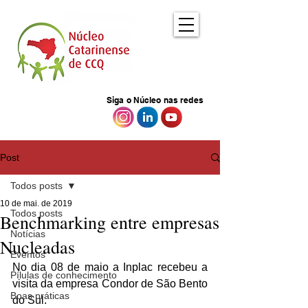
Siga o Núcleo nas redes
Post
Todos posts
10 de mai. de 2019
Todos posts
Benchmarking entre empresas
Notícias
Nucleadas
Eventos
No dia 08 de maio a Inplac recebeu a 
Pílulas de conhecimento
visita da empresa Condor de São Bento 
Boas práticas
do Sul.