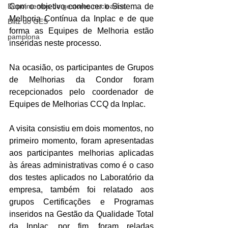
Depoimentos de gestores nucleados
Com o objetivo conhecer o Sistema de 
Melhoria Contínua da Inplac e de que 
Blitz do GES
forma as Equipes de Melhoria estão 
pamplona
inseridas neste processo.
Na ocasião, os participantes de Grupos 
de Melhorias da Condor foram 
recepcionados pelo coordenador de 
Equipes de Melhorias CCQ da Inplac.
A visita consistiu em dois momentos, no 
primeiro momento, foram apresentadas 
aos participantes melhorias aplicadas 
às áreas administrativas como é o caso 
dos testes aplicados no Laboratório da 
empresa, também foi relatado aos 
grupos Certificações e Programas 
inseridos na Gestão da Qualidade Total 
da Inplac, por fim, foram reladas 