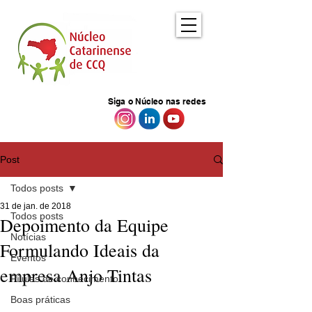
Siga o Núcleo nas redes
Post
Todos posts
31 de jan. de 2018
Todos posts
Depoimento da Equipe
Notícias
Formulando Ideais da
Eventos
empresa Anjo Tintas
Pílulas de conhecimento
Boas práticas