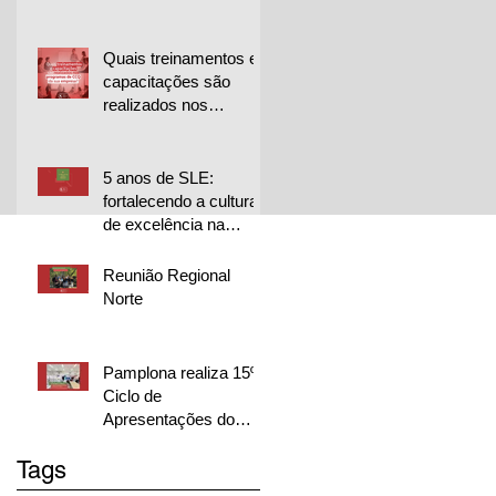
para projetos de
melhoria
Quais treinamentos e
capacitações são
realizados nos
programas de CCQ
da sua empresa?
5 anos de SLE:
fortalecendo a cultura
de excelência na
Librelato 🚀
Reunião Regional
Norte
Pamplona realiza 15º
Ciclo de
Apresentações do
CQP em duas
Tags
unidades e destaca
excelência dos