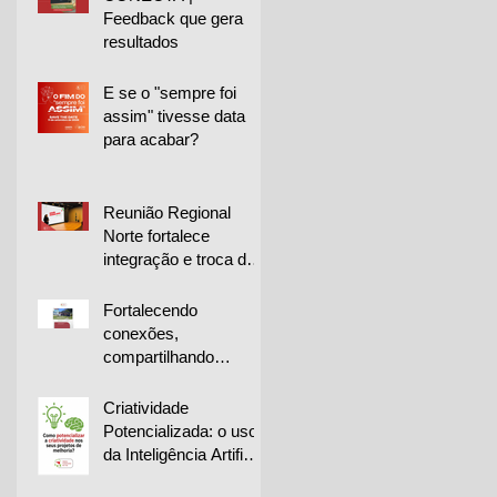
Feedback que gera
resultados
E se o "sempre foi
assim" tivesse data
para acabar?
Reunião Regional
Norte fortalece
integração e troca de
experiências entre
empresas
Fortalecendo
conexões,
compartilhando
conhecimento e
impulsionando a
Criatividade
melhoria contínua
Potencializada: o uso
da Inteligência Artificial
na geração de ideias