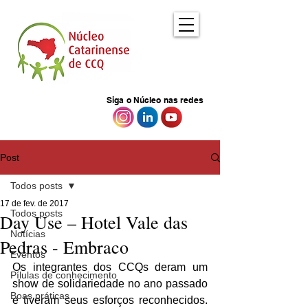
Siga o Núcleo nas redes
Post
Todos posts
17 de fev. de 2017
Todos posts
Day Use – Hotel Vale das
Notícias
Pedras - Embraco
Eventos
Os integrantes dos CCQs deram um 
Pílulas de conhecimento
show de solidariedade no ano passado 
Boas práticas
e tiveram seus esforços reconhecidos. 