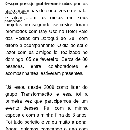
Depoimentos de gestores nucleados
Os grupos que obtiveram mais pontos 
nas campanhas de donativos e de natal 
Blitz do GES
e alcançaram as metas em seus 
pamplona
projetos no segundo semestre, foram 
premiados com Day Use no Hotel Vale 
das Pedras em Jaraguá do Sul, com 
direito a acompanhante. O dia de sol e 
lazer com os amigos foi realizado no 
domingo, 05 de fevereiro. Cerca de 80 
pessoas, entre colaboradores e 
acompanhantes, estiveram presentes.
“Já estou desde 2009 como líder do 
grupo Transformação e esta foi a 
primeira vez que participamos de um 
evento desses. Fui com a minha 
esposa e com a minha filha de 3 anos. 
Foi tudo perfeito e valeu muito a pena. 
Agora, estamos comçando o ano com 