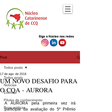
Siga o Núcleo nas redes
Post
Todos posts
17 de ago. de 2016
Todos posts
UM NOVO DESAFIO PARA
Notícias
O CQA - AURORA
Eventos
Pílulas de conhecimento
A AURORA pela primeira vez irá 
Boas práticas
participar da avaliação do 5º Prêmio 