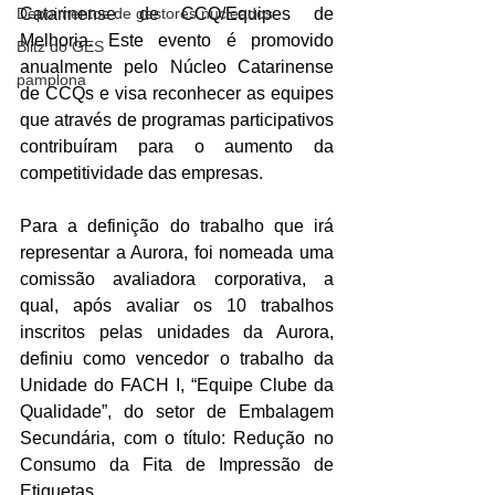
Depoimentos de gestores nucleados
Catarinense de CCQ/Equipes de 
Melhoria. Este evento é promovido 
Blitz do GES
anualmente pelo Núcleo Catarinense 
pamplona
de CCQs e visa reconhecer as equipes 
que através de programas participativos 
contribuíram para o aumento da 
competitividade das empresas.
Para a definição do trabalho que irá 
representar a Aurora, foi nomeada uma 
comissão avaliadora corporativa, a 
qual, após avaliar os 10 trabalhos 
inscritos pelas unidades da Aurora, 
definiu como vencedor o trabalho da 
Unidade do FACH I, “Equipe Clube da 
Qualidade”, do setor de Embalagem 
Secundária, com o título: Redução no 
Consumo da Fita de Impressão de 
Etiquetas.