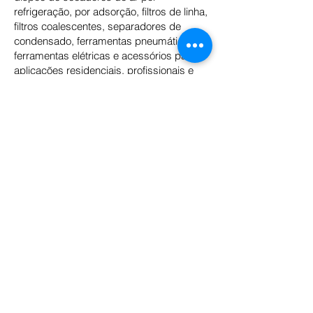
refrigeração, por adsorção, filtros de linha,
filtros coalescentes, separadores de
condensado, ferramentas pneumáticas,
ferramentas elétricas e acessórios para
aplicações residenciais, profissionais e
industriais.
Atualmente, os produtos da Schulz estão
presentes em mais de 70 países, sendo
uma fornecedora mundial de soluções
para ar comprimido e equipamentos para
uso doméstico ao industrial, o que reforça
a tradição e o elevado padrão tecnológico
dos seus produtos.
O PROGRAMA DE CCQ IMPLANTADO
NA EMPRESA
Na divisão Schulz Compressores o
programa de CCQ está ligado à
manufatura, nomeado GMC – Grupos de