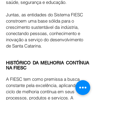
saúde, segurança e educação.
Juntas, as entidades do Sistema FIESC
constroem uma base sólida para o
crescimento sustentável da indústria,
conectando pessoas, conhecimento e
inovação a serviço do desenvolvimento
de Santa Catarina.
HISTÓRICO DA MELHORIA CONTÍNUA
NA FIESC
A FIESC tem como premissa a busca
constante pela excelência, aplicando o
ciclo de melhoria contínua em seus
processos, produtos e serviços. A
Federação e suas entidades atuam sob a
diretriz clara de fazer mais, com menos e
melhor. Para concretizar essa diretriz,
adotam práticas de gestão como o
acompanhamento sistemático do