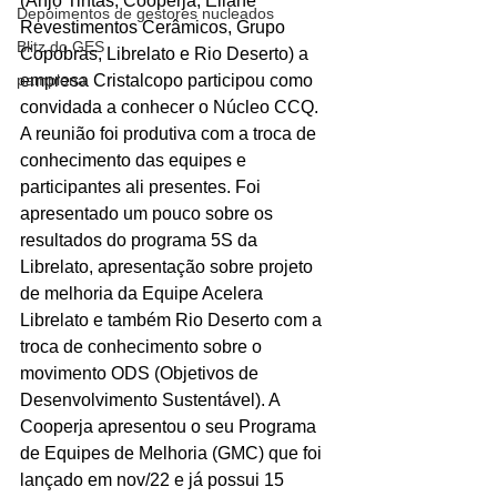
(Anjo Tintas, Cooperja, Eliane 
Depoimentos de gestores nucleados
Revestimentos Cerâmicos, Grupo 
Blitz do GES
Copobras, Librelato e Rio Deserto) a 
pamplona
empresa Cristalcopo participou como 
convidada a conhecer o Núcleo CCQ. 
A reunião foi produtiva com a troca de 
conhecimento das equipes e 
participantes ali presentes. Foi 
apresentado um pouco sobre os 
resultados do programa 5S da 
Librelato, apresentação sobre projeto 
de melhoria da Equipe Acelera 
Librelato e também Rio Deserto com a 
troca de conhecimento sobre o 
movimento ODS (Objetivos de 
Desenvolvimento Sustentável). A 
Cooperja apresentou o seu Programa 
de Equipes de Melhoria (GMC) que foi 
lançado em nov/22 e já possui 15 