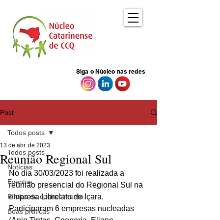
Siga o Núcleo nas redes
Post
Todos posts
13 de abr. de 2023
Todos posts
Reunião Regional Sul
Notícias
No dia 30/03/2023 foi realizada a 
Eventos
reunião presencial do Regional Sul na 
Pílulas de conhecimento
empresa Librelato de Içara. 
Participaram 6 empresas nucleadas 
Boas práticas