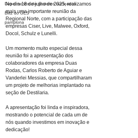
Depoimentos de gestores nucleados
No dia 18 de julho de 2025, realizamos 
mais uma importante reunião da 
Blitz do GES
Regional Norte, com a participação das 
pamplona
empresas Ciser, Live, Malwee, Oxford, 
Docol, Schulz e Lunelli.
Um momento muito especial dessa 
reunião foi a apresentação dos 
colaboradores da empresa Duas 
Rodas, Carlos Roberto de Aguiar e 
Vanderlei Messias, que compartilharam 
um projeto de melhorias implantado na 
seção de Destilaria.
A apresentação foi linda e inspiradora, 
mostrando o potencial de cada um de 
nós quando investimos em inovação e 
dedicação!