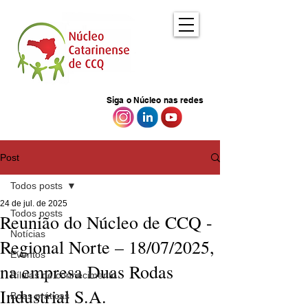
Siga o Núcleo nas redes
Post
Todos posts
24 de jul. de 2025
Todos posts
Reunião do Núcleo de CCQ -
Notícias
Regional Norte – 18/07/2025,
Eventos
na empresa Duas Rodas
Pílulas de conhecimento
Industrial S.A.
Boas práticas