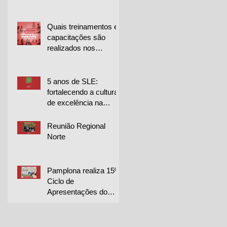
para projetos de
melhoria
Quais treinamentos e
capacitações são
realizados nos
programas de CCQ
da sua empresa?
5 anos de SLE:
fortalecendo a cultura
de excelência na
Librelato 🚀
Reunião Regional
Norte
Pamplona realiza 15º
Ciclo de
Apresentações do
CQP em duas
unidades e destaca
excelência dos