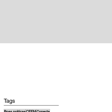
projetos
Tags
Boas práticas
CEEM
Conecta