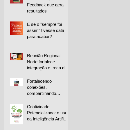
Feedback que gera
resultados
E se o "sempre foi
assim" tivesse data
para acabar?
Reunião Regional
Norte fortalece
integração e troca de
experiências entre
empresas
Fortalecendo
conexões,
compartilhando
conhecimento e
impulsionando a
Criatividade
melhoria contínua
Potencializada: o uso
da Inteligência Artificial
na geração de ideias