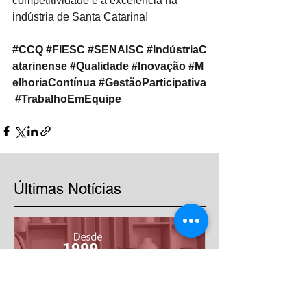
competitividade e a excelência na 
indústria de Santa Catarina!
#CCQ
#FIESC
#SENAISC
#IndústriaC
atarinense
#Qualidade
#Inovação
#M
elhoriaContínua
#GestãoParticipativa
#TrabalhoEmEquipe
Últimas Notícias