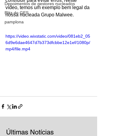
contribuir para evitar erros. Neste 
Depoimentos de gestores nucleados
vídeo, temos um exemplo bem legal da 
Blitz do GES
nossa nucleada 
Grupo Malwee
. 
pamplona
https://video.wixstatic.com/video/081eb2_05
6d9e6dae4647d7b373dfcbbe12e1ef/1080p/
mp4/file.mp4
Últimas Notícias