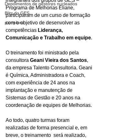
integrantes dos grupos de GES – 
Depoimentos de gestores nucleados
Programa de Melhorias Eliane, 
Blitz do GES
participaram de um curso de formação 
pamplona
com o objetivo de desenvolver as 
competências 
Liderança, 
Comunicação e Trabalho em equipe
.
O treinamento foi ministrado pela 
consultora 
Geani Vieira dos Santos
, 
da empresa Talento Consultoria. Geani 
é Química, Administradora e Coach, 
com experiência de 24 anos na 
implantação e manutenção de 
Sistemas de Gestão e 20 anos na 
coordenação de equipes de Melhorias.
Ao todo, quatro turmas foram 
realizadas de forma presencial e, em 
breve, o treinamento  será realizado, 