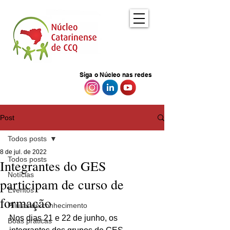
Siga o Núcleo nas redes
Post
Todos posts
8 de jul. de 2022
Todos posts
Integrantes do GES
Notícias
participam de curso de
Eventos
formação
Pílulas de conhecimento
Nos dias 21 e 22 de junho, os 
Boas práticas