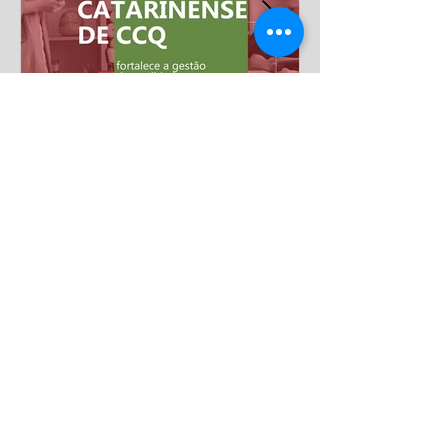
Mais de 20 anos
impulsionando a excelência
nas empresas
Há mais de duas décadas, o Núcleo Catarinense
de CCQ reúne empresas e profissionais
comprometidos com a qualidade, a melhoria
contínua e o desenvolvimento sustentável.
Somos um ambiente de conexão, troca de
experiências e aprendizado, onde boas práticas
se transformam em resultados concretos. Por
meio de encontros, capacitações, visitas
Tags
técnicas e eventos, fortalecemos a cultura da
excelência, incentivando a inovação, o trabalho
Boas práticas
CEEM
Conecta
Conhecimento
em equipe e a busca constante por processos