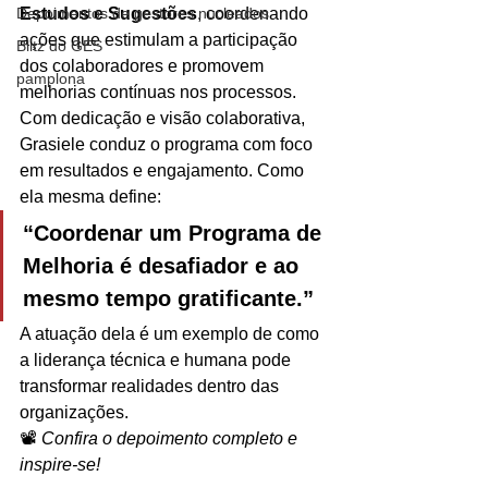
Depoimentos de gestores nucleados
Estudos e Sugestões
, coordenando 
ações que estimulam a participação 
Blitz do GES
dos colaboradores e promovem 
pamplona
melhorias contínuas nos processos.
Com dedicação e visão colaborativa, 
Grasiele conduz o programa com foco 
em resultados e engajamento. Como 
ela mesma define:
“Coordenar um Programa de 
Melhoria é desafiador e ao 
mesmo tempo gratificante.”
A atuação dela é um exemplo de como 
a liderança técnica e humana pode 
transformar realidades dentro das 
organizações.
📽️ 
Confira o depoimento completo e 
inspire-se!