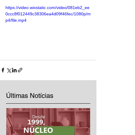
https://video.wixstatic.com/video/081eb2_ee
0ccc8f012449c38306ea4d09f46fec/1080p/m
p4/file.mp4
Últimas Notícias