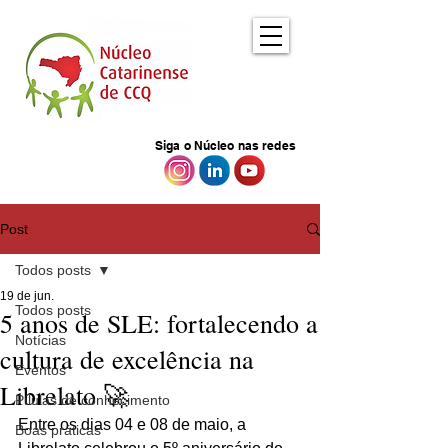
Siga o Núcleo nas redes
Post
Todos posts
19 de jun.
Todos posts
5 anos de SLE: fortalecendo a
Notícias
cultura de excelência na
Eventos
Librelato 🚀
Pílulas de conhecimento
Entre os dias 04 e 08 de maio, a 
Boas práticas