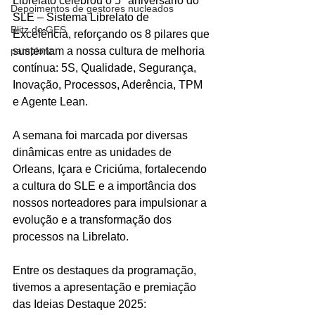
Librelato celebrou o 5º aniversário do 
Depoimentos de gestores nucleados
SLE – Sistema Librelato de 
Blitz do GES
Excelência, reforçando os 8 pilares que 
pamplona
sustentam a nossa cultura de melhoria 
contínua: 5S, Qualidade, Segurança, 
Inovação, Processos, Aderência, TPM 
e Agente Lean.
A semana foi marcada por diversas 
dinâmicas entre as unidades de 
Orleans, Içara e Criciúma, fortalecendo 
a cultura do SLE e a importância dos 
nossos norteadores para impulsionar a 
evolução e a transformação dos 
processos na Librelato.
Entre os destaques da programação, 
tivemos a apresentação e premiação 
das Ideias Destaque 2025: