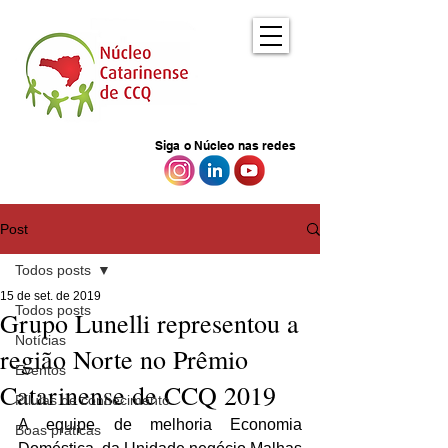
Siga o Núcleo nas redes
Post
Todos posts
15 de set. de 2019
Todos posts
Grupo Lunelli representou a
Notícias
região Norte no Prêmio
Eventos
Catarinense de CCQ 2019
Pílulas de conhecimento
A equipe de melhoria Economia 
Boas práticas