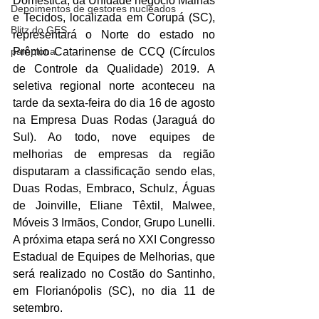
Doméstica, da Unidade negócio Malhas 
Depoimentos de gestores nucleados
e Tecidos, localizada em Corupá (SC), 
Blitz do GES
representará o Norte do estado no 
pamplona
Prêmio Catarinense de CCQ (Círculos 
de Controle da Qualidade) 2019. A 
seletiva regional norte aconteceu na 
tarde da sexta-feira do dia 16 de agosto 
na Empresa Duas Rodas (Jaraguá do 
Sul). Ao todo, nove equipes de 
melhorias de empresas da região 
disputaram a classificação sendo elas, 
Duas Rodas, Embraco, Schulz, Águas 
de Joinville, Eliane Têxtil, Malwee, 
Móveis 3 Irmãos, Condor, Grupo Lunelli. 
A próxima etapa será no XXI Congresso 
Estadual de Equipes de Melhorias, que 
será realizado no Costão do Santinho, 
em Florianópolis (SC), no dia 11 de 
setembro.