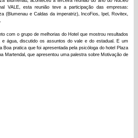
aza Blumenau, aconteceu a terceira reunião do ano do Núcleo 
al VALE, esta reunião teve a participação das empresas: 
a (Blumenau e Caldas da imperatriz), IncoFios, Ipel, Rovitex, 
.
to com o grupo de melhorias do Hotel que mostrou resultados 
a e água, discutido os assuntos do vale e do estadual. E um 
Boa pratica que foi apresentada pela psicóloga do hotel Plaza 
ina Martendal, que apresentou uma palestra sobre Motivação de 