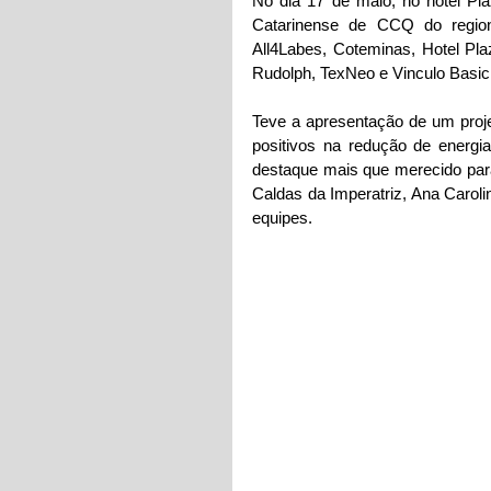
No dia 17 de maio, no hotel Pl
Catarinense de CCQ do region
All4Labes, Coteminas, Hotel Plaz
Rudolph, TexNeo e Vinculo Basic
Teve a apresentação de um proje
positivos na redução de energi
destaque mais que merecido para 
Caldas da Imperatriz, Ana Carol
equipes.