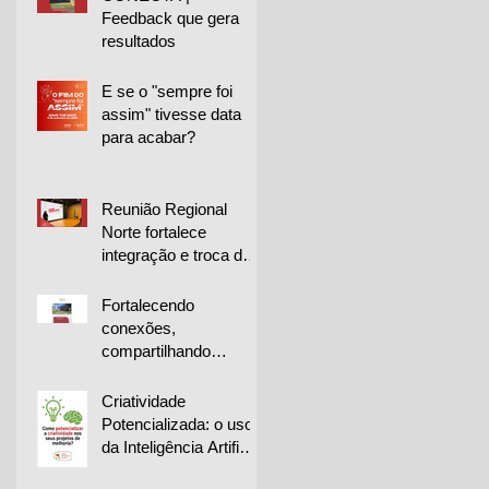
Feedback que gera
resultados
E se o "sempre foi
assim" tivesse data
para acabar?
Reunião Regional
Norte fortalece
integração e troca de
experiências entre
empresas
Fortalecendo
conexões,
compartilhando
conhecimento e
impulsionando a
Criatividade
melhoria contínua
Potencializada: o uso
da Inteligência Artificial
na geração de ideias