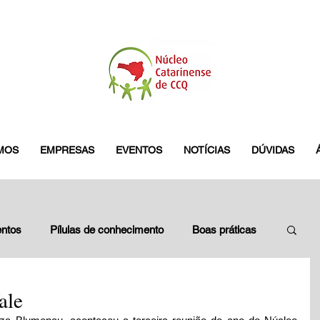
MOS
EMPRESAS
EVENTOS
NOTÍCIAS
DÚVIDAS
ntos
Pílulas de conhecimento
Boas práticas
leados
Blitz do GES
pamplona
ale