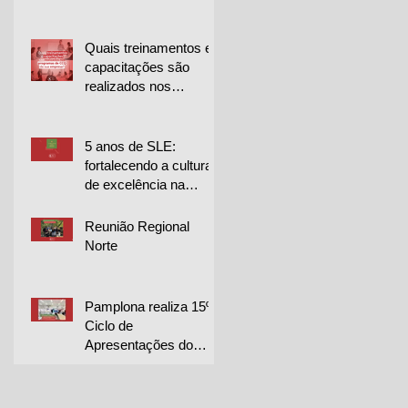
para projetos de
melhoria
Quais treinamentos e
capacitações são
realizados nos
programas de CCQ
da sua empresa?
5 anos de SLE:
fortalecendo a cultura
de excelência na
Librelato 🚀
Reunião Regional
Norte
Pamplona realiza 15º
Ciclo de
Apresentações do
CQP em duas
unidades e destaca
excelência dos