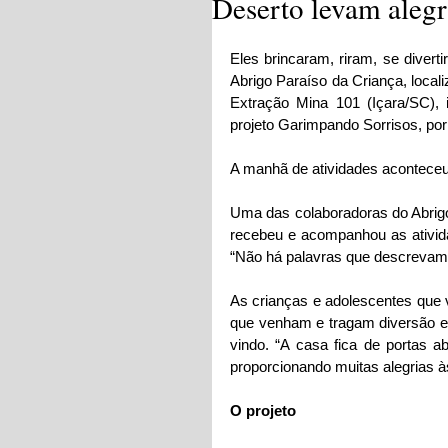
Deserto levam alegr
Eles brincaram, riram, se divert
Abrigo Paraíso da Criança, loca
Extração Mina 101 (Içara/SC), 
projeto Garimpando Sorrisos, po
A manhã de atividades aconteceu
Uma das colaboradoras do Abrigo P
recebeu e acompanhou as ativida
“Não há palavras que descrevam a
As crianças e adolescentes que 
que venham e tragam diversão e 
vindo. “A casa fica de portas 
proporcionando muitas alegrias à
O projeto