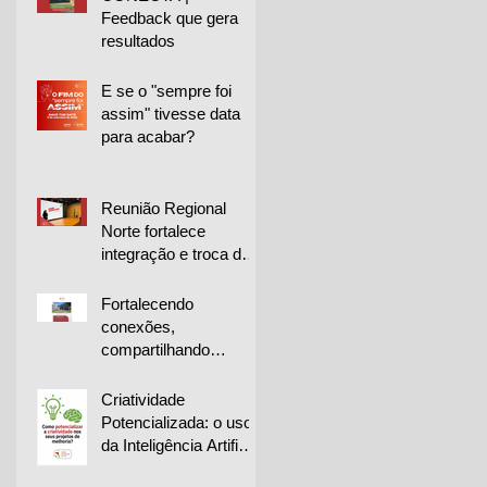
Feedback que gera
resultados
E se o "sempre foi
assim" tivesse data
para acabar?
Reunião Regional
Norte fortalece
integração e troca de
experiências entre
empresas
Fortalecendo
conexões,
compartilhando
conhecimento e
impulsionando a
Criatividade
melhoria contínua
Potencializada: o uso
da Inteligência Artificial
na geração de ideias