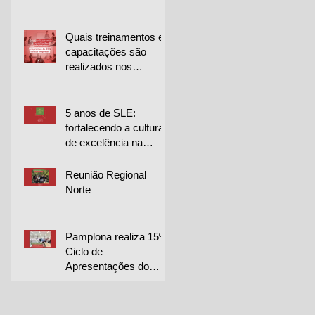
para projetos de
melhoria
Quais treinamentos e
capacitações são
realizados nos
programas de CCQ
da sua empresa?
5 anos de SLE:
fortalecendo a cultura
de excelência na
Librelato 🚀
Reunião Regional
Norte
Pamplona realiza 15º
Ciclo de
Apresentações do
CQP em duas
unidades e destaca
excelência dos