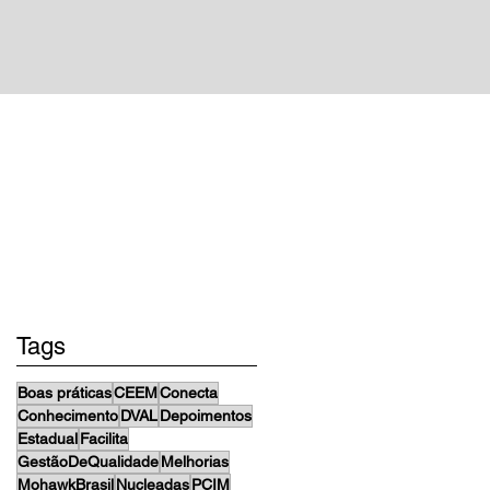
projetos
Tags
Boas práticas
CEEM
Conecta
Conhecimento
DVAL
Depoimentos
Estadual
Facilita
GestãoDeQualidade
Melhorias
MohawkBrasil
Nucleadas
PCIM