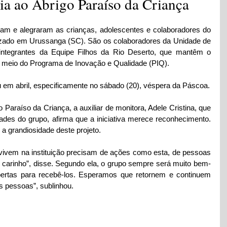
ia ao Abrigo Paraíso da Criança
iram e alegraram as crianças, adolescentes e colaboradores do 
lizado em Urussanga (SC). São os colaboradores da Unidade de 
integrantes da Equipe Filhos da Rio Deserto, que mantêm o 
r meio do Programa de Inovação e Qualidade (PIQ).
 em abril, especificamente no sábado (20), véspera da Páscoa.
araíso da Criança, a auxiliar de monitora, Adele Cristina, que 
des do grupo, afirma que a iniciativa merece reconhecimento. 
 grandiosidade deste projeto. 
vivem na instituição precisam de ações como esta, de pessoas 
carinho”, disse. Segundo ela, o grupo sempre será muito bem-
abertas para recebê-los. Esperamos que retornem e continuem 
s pessoas”, sublinhou.