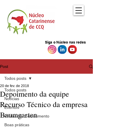
Siga o Núcleo nas redes
Post
Todos posts
20 de fev. de 2018
Todos posts
Depoimento da equipe
Notícias
Recurso Técnico da empresa
Eventos
Baumgarten
Pílulas de conhecimento
Boas práticas