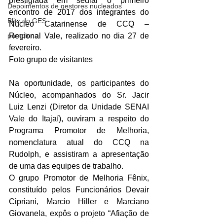
prestigiada em sediar o primeiro 
Depoimentos de gestores nucleados
encontro de 2017 dos integrantes do 
Blitz do GES
Núcleo Catarinense de CCQ – 
pamplona
Regional Vale, realizado no dia 27 de 
fevereiro.
Foto grupo de visitantes
Na oportunidade, os participantes do 
Núcleo, acompanhados do Sr. Jacir 
Luiz Lenzi (Diretor da Unidade SENAI 
Vale do Itajaí), ouviram a respeito do 
Programa Promotor de Melhoria, 
nomenclatura atual do CCQ na 
Rudolph, e assistiram a apresentação 
de uma das equipes de trabalho.
O grupo Promotor de Melhoria Fênix, 
constituído pelos Funcionários Devair 
Cipriani, Marcio Hiller e Marciano 
Giovanela, expôs o projeto “Afiação de 