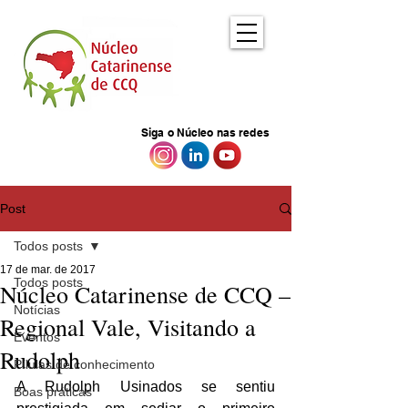
Siga o Núcleo nas redes
Post
Todos posts
17 de mar. de 2017
Todos posts
Núcleo Catarinense de CCQ –
Notícias
Regional Vale, Visitando a
Eventos
Rudolph
Pílulas de conhecimento
A Rudolph Usinados se sentiu 
Boas práticas