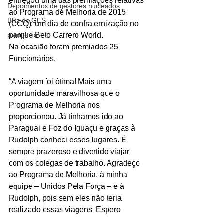
entregou uma das premiações relativas 
Depoimentos de gestores nucleados
ao Programa de Melhoria de 2015 
Blitz do GES
(CCQ): um dia de confraternização no 
pamplona
parque Beto Carrero World.
Na ocasião foram premiados 25 
Funcionários.
“A viagem foi ótima! Mais uma 
oportunidade maravilhosa que o 
Programa de Melhoria nos 
proporcionou. Já tínhamos ido ao 
Paraguai e Foz do Iguaçu e graças à 
Rudolph conheci esses lugares. É 
sempre prazeroso e divertido viajar 
com os colegas de trabalho. Agradeço 
ao Programa de Melhoria, à minha 
equipe – Unidos Pela Força – e à 
Rudolph, pois sem eles não teria 
realizado essas viagens. Espero 