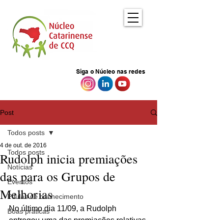
Siga o Núcleo nas redes
Post
Todos posts
4 de out. de 2016
Todos posts
Rudolph inicia premiações
Notícias
das para os Grupos de
Eventos
Melhorias
Pílulas de conhecimento
No último dia 11/09, a Rudolph 
Boas práticas