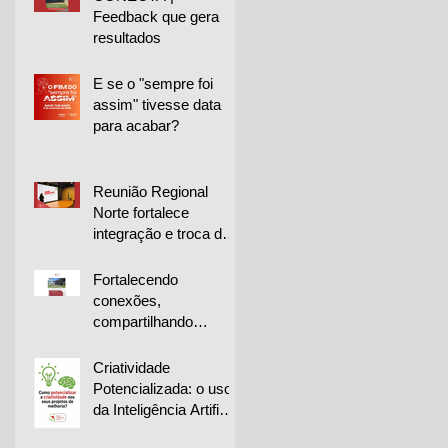
Feedback que gera
resultados
E se o "sempre foi
assim" tivesse data
para acabar?
Reunião Regional
Norte fortalece
integração e troca de
experiências entre
empresas
Fortalecendo
conexões,
compartilhando
conhecimento e
impulsionando a
Criatividade
melhoria contínua
Potencializada: o uso
da Inteligência Artificial
na geração de ideias