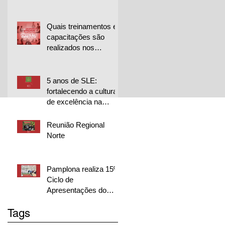
para projetos de
melhoria
Quais treinamentos e
capacitações são
realizados nos
programas de CCQ
da sua empresa?
5 anos de SLE:
fortalecendo a cultura
de excelência na
Librelato 🚀
Reunião Regional
Norte
Pamplona realiza 15º
Ciclo de
Apresentações do
CQP em duas
Tags
unidades e destaca
excelência dos