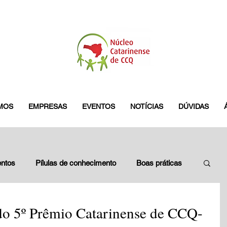
MOS
EMPRESAS
EVENTOS
NOTÍCIAS
DÚVIDAS
ntos
Pílulas de conhecimento
Boas práticas
leados
Blitz do GES
pamplona
 do 5º Prêmio Catarinense de CCQ-