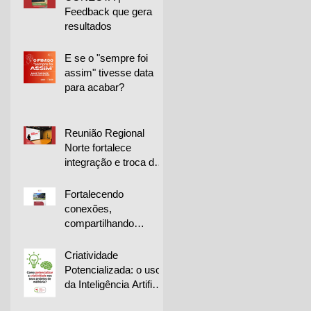
Feedback que gera
resultados
E se o "sempre foi
assim" tivesse data
para acabar?
Reunião Regional
Norte fortalece
integração e troca de
experiências entre
empresas
Fortalecendo
conexões,
compartilhando
conhecimento e
impulsionando a
Criatividade
melhoria contínua
Potencializada: o uso
da Inteligência Artificial
na geração de ideias