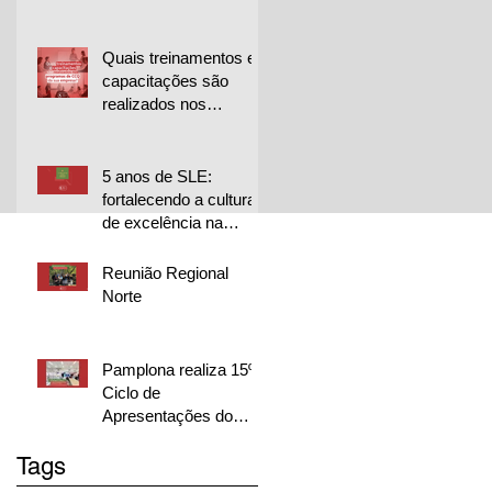
para projetos de
melhoria
Quais treinamentos e
capacitações são
realizados nos
programas de CCQ
da sua empresa?
5 anos de SLE:
fortalecendo a cultura
de excelência na
Librelato 🚀
Reunião Regional
Norte
Pamplona realiza 15º
Ciclo de
Apresentações do
CQP em duas
Tags
unidades e destaca
excelência dos