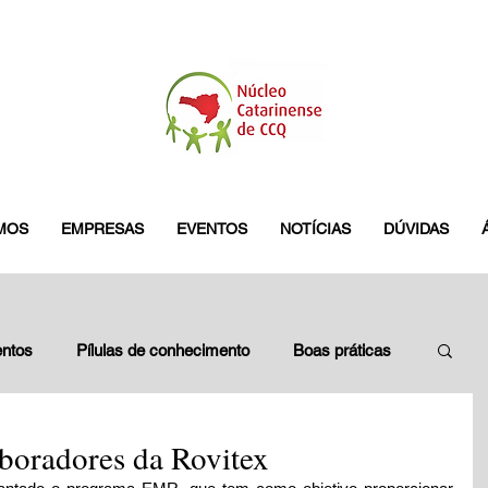
MOS
EMPRESAS
EVENTOS
NOTÍCIAS
DÚVIDAS
ntos
Pílulas de conhecimento
Boas práticas
leados
Blitz do GES
pamplona
boradores da Rovitex