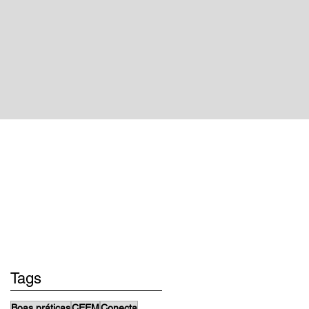
projetos
Tags
Boas práticas
CEEM
Conecta