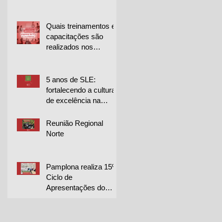
para projetos de
melhoria
Quais treinamentos e
capacitações são
realizados nos
programas de CCQ
da sua empresa?
5 anos de SLE:
fortalecendo a cultura
de excelência na
Librelato 🚀
Reunião Regional
Norte
Pamplona realiza 15º
Ciclo de
Apresentações do
CQP em duas
unidades e destaca
excelência dos