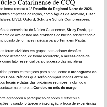
Núcleo Catarinense de CCQ
de forma remota a 
1ª Reunião da Regional Norte de 2026
, 
rtantes empresas da região, como 
Águas de Joinville, Ciser, 
Malwee, LIVE!, Oxford, Schulz e Schulz Compressores
.
ção da conselheira do Núcleo Catarinense, 
Sirley Rank
, que 
mento da alta gestão nas atividades do núcleo, fortalecendo o 
ribuindo de forma estratégica para o 
Tema em Pauta
.
ntes foram divididos em grupos para debater desafios 
sendo destacada, de forma recorrente, a 
necessidade de 
a
 como fator essencial para o sucesso das iniciativas.
idos pontos estratégicos para o ano, como o 
cronograma do 
das 
Boas Práticas que serão compartilhadas entre as 
dos 
locais e datas das próximas reuniões
, incluindo o 
acontecer na empresa 
Condor, no mês de março
.
Norte agradeceu a participação de todos e reforçou a 
ções, visando fortalecer a integração, a troca de experiências 