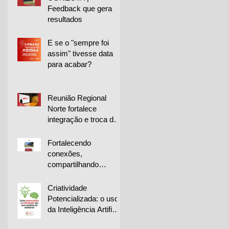
Feedback que gera
resultados
E se o "sempre foi
assim" tivesse data
para acabar?
Reunião Regional
Norte fortalece
integração e troca de
experiências entre
empresas
Fortalecendo
conexões,
compartilhando
conhecimento e
impulsionando a
Criatividade
melhoria contínua
Potencializada: o uso
da Inteligência Artificial
na geração de ideias